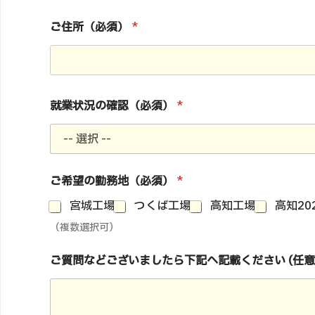
ご住所（必須）
*
就業状況の確認（必須）
*
ご
ご希望の勤務地（必須）
*
住
所
宮城工場
つくば工場
高知工場
高知20
（
必
（複数選択可）
須
）
ご質問などございましたら下記へ記載ください (任意
生
年
月
日