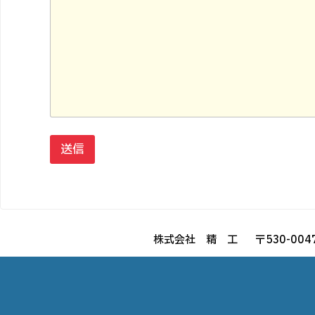
（
必
須
）
ご
希
望
の
勤
務
地
送信
（
必
須
）
株式会社 精 工
〒530-0